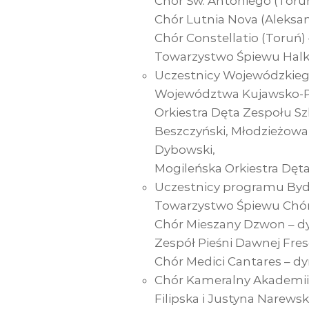
Chór Św. Antoniego (Toruń
Chór Lutnia Nova (Aleksan
Chór Constellatio (Toruń)
Towarzystwo Śpiewu Halka
Uczestnicy Wojewódzkieg
Województwa Kujawsko-P
Orkiestra Dęta Zespołu Sz
Beszczyński, Młodzieżowa 
Dybowski,
Mogileńska Orkiestra Dęta
Uczestnicy programu Bydg
Towarzystwo Śpiewu Chór 
Chór Mieszany Dzwon – dy
Zespół Pieśni Dawnej Fres
Chór Medici Cantares – dy
Chór Kameralny Akademii
Filipska i Justyna Narews