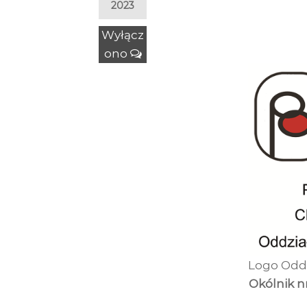
2023
Wyłącz
ono
Logo Odd
Okólnik nr