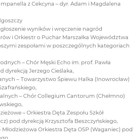
mpanella z Cekcyna – dyr. Adam i Magdalena
dgoszczy
ogłoszenie wyników i wręczenie nagród
ów i Orkiestr o Puchar Marszałka Województwa
pszymi zespołami w poszczególnych kategoriach
odnych – Chór Męski Echo im. prof. Pawła
d dyrekcją Jerzego Cieślaka,
anych – Towarzystwo Śpiewu Halka (Inowrocław)
zafrańskiego,
ralnych – Chór Collegium Cantorum (Chełmno)
ewskiego,
dzieżowe – Orkiestra Dęta Zespołu Szkół
cz) pod dyrekcją Krzysztofa Beszczyńskiego,
 – Młodzieżowa Orkiestra Dęta OSP (Waganiec) pod
ego,