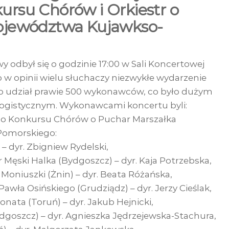
rsu Chórów i Orkiestr o
ojewództwa Kujawkso-
 odbył się o godzinie 17:00 w Sali Koncertowej
o w opinii wielu słuchaczy niezwykłe wydarzenie
ło udział prawie 500 wykonawców, co było dużym
ogistycznym. Wykonawcami koncertu byli:
o Konkursu Chórów o Puchar Marszałka
omorskiego:
 – dyr. Zbigniew Rydelski,
Męski Halka (Bydgoszcz) – dyr. Kaja Potrzebska,
 Moniuszki (Żnin) – dyr. Beata Różańska,
Pawła Osińskiego (Grudziądz) – dyr. Jerzy Cieślak,
nata (Toruń) – dyr. Jakub Hejnicki,
goszcz) – dyr. Agnieszka Jędrzejewska-Stachura,