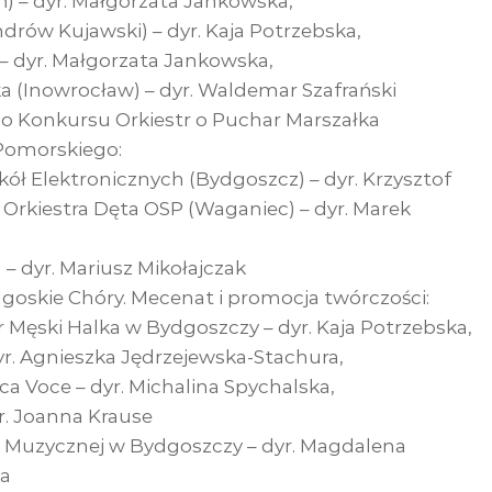
) – dyr. Małgorzata Jankowska,
drów Kujawski) – dyr. Kaja Potrzebska,
 – dyr. Małgorzata Jankowska,
 (Inowrocław) – dyr. Waldemar Szafrański
o Konkursu Orkiestr o Puchar Marszałka
omorskiego:
kół Elektronicznych (Bydgoszcz) – dyr. Krzysztof
Orkiestra Dęta OSP (Waganiec) – dyr. Marek
 – dyr. Mariusz Mikołajczak
oskie Chóry. Mecenat i promocja twórczości:
Męski Halka w Bydgoszczy – dyr. Kaja Potrzebska,
r. Agnieszka Jędrzejewska-Stachura,
ca Voce – dyr. Michalina Spychalska,
r. Joanna Krause
 Muzycznej w Bydgoszczy – dyr. Magdalena
ka