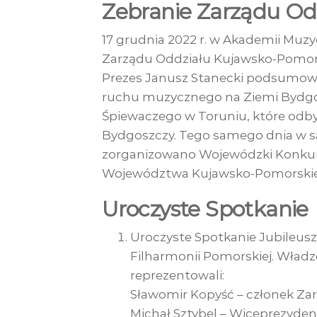
Zebranie Zarządu Od
17 grudnia 2022 r. w Akademii Muzy
Zarządu Oddziału Kujawsko-Pomors
Prezes Janusz Stanecki podsumował
ruchu muzycznego na Ziemi Bydgosk
Śpiewaczego w Toruniu, które odbyły
Bydgoszczy. Tego samego dnia w 
zorganizowano Wojewódzki Konkurs
Województwa Kujawsko-Pomorski
Uroczyste Spotkanie
Uroczyste Spotkanie Jubileusz
Filharmonii Pomorskiej. Władz
reprezentowali:
Sławomir Kopyść – członek Z
Michał Sztybel – Wiceprezyde