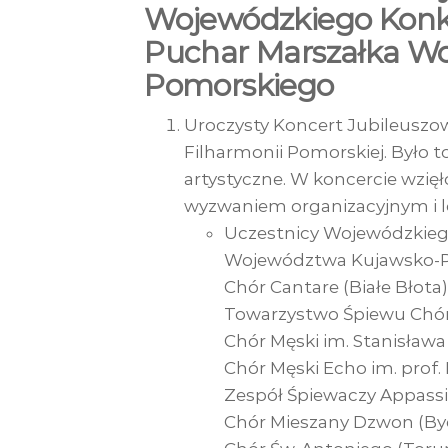
Wojewódzkiego Konku
Puchar Marszałka W
Pomorskiego
Uroczysty Koncert Jubileuszowy
Filharmonii Pomorskiej. Było t
artystyczne. W koncercie wzię
wyzwaniem organizacyjnym i l
Uczestnicy Wojewódzkieg
Województwa Kujawsko-P
Chór Cantare (Białe Błota)
Towarzystwo Śpiewu Chór 
Chór Męski im. Stanisława
Chór Męski Echo im. prof. 
Zespół Śpiewaczy Appassio
Chór Mieszany Dzwon (Byd