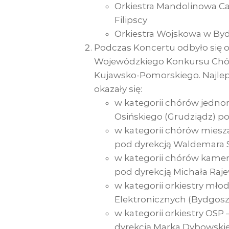
Orkiestra Mandolinowa Ca
Filipscy
Orkiestra Wojskowa w By
Podczas Koncertu odbyło się 
Wojewódzkiego Konkursu Chór
Kujawsko-Pomorskiego. Najle
okazały się:
w kategorii chórów jednor
Osińskiego (Grudziądz) po
w kategorii chórów miesz
pod dyrekcją Waldemara S
w kategorii chórów kame
pod dyrekcją Michała Raj
w kategorii orkiestry mło
Elektronicznych (Bydgosz
w kategorii orkiestry OSP
dyrekcją Marka Dybowski