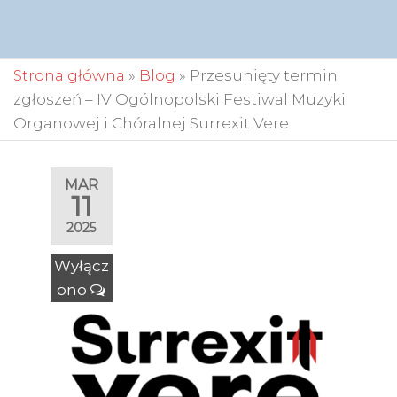
Strona główna
»
Blog
»
Przesunięty termin
zgłoszeń – IV Ogólnopolski Festiwal Muzyki
Organowej i Chóralnej Surrexit Vere
MAR
11
2025
Wyłącz
ono