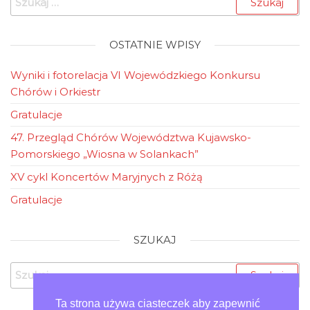
szczegółowe
informacje zostaną
ogłoszone
niebawem. O
OSTATNIE WPISY
wszystkim
będziemy
Wyniki i fotorelacja VI Wojewódzkiego Konkursu
informować na
Chórów i Orkiestr
bieżąco, natomiast
już teraz
Gratulacje
zachęcamy…
47. Przegląd Chórów Województwa Kujawsko-
Pomorskiego „Wiosna w Solankach”
XV cykl Koncertów Maryjnych z Różą
Gratulacje
SZUKAJ
Szukaj:
Ta strona używa ciasteczek aby zapewnić