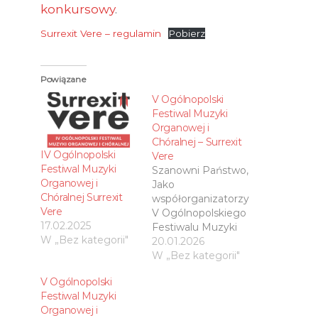
konkursowy
.
Surrexit Vere – regulamin
Pobierz
Powiązane
V Ogólnopolski
Festiwal Muzyki
Organowej i
Chóralnej – Surrexit
IV Ogólnopolski
Vere
Festiwal Muzyki
Szanowni Państwo,
Organowej i
Jako
Chóralnej Surrexit
współorganizatorzy
Vere
V Ogólnopolskiego
17.02.2025
Festiwalu Muzyki
W „Bez kategorii"
Organowej
20.01.2026
i Chóralnej Surrexit
W „Bez kategorii"
Vere serdecznie
V Ogólnopolski
zapraszamy do
Festiwal Muzyki
wzięcia udziału w
Organowej i
Wydarzeniu. W