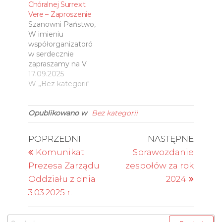
Chóralnej Surrexit
tegorocznej edycji
Vere – Zaproszenie
przewidywany jest
Szanowni Państwo,
Konkurs Organowy
W imieniu
Akompaniamentu
współorganizatoró
Liturgicznego,
w serdecznie
Konkurs Muzyki
zapraszamy na V
Chóralnej oraz
Ogólnopolski
17.09.2025
koncerty
Festiwal Muzyki
W „Bez kategorii"
towarzyszące.
Organowej
Harmonogram
i Chóralnej Surrexit
tegorocznej edycji:
Opublikowano w
Bez kategorii
Vere, który
Konkurs Organowe
odbędzie się 18
go
kwietnia we
Akompaniamentu
Nawigacja
Poprzedni
Nastę
POPRZEDNI
NASTĘPNE
Włocławku.
Liturgicznego – 17
wpis
wpis
wpisu
Komunikat
Sprawozdanie
Wkrótce
kwietnia 2026
rozpoczną się
rokuPrzesłuchania
Prezesa Zarządu
zespołów za rok
zapisy dla chórów i
konkursowe |
Oddziału z dnia
2024
zespołów
Bazylika katedralna
3.03.2025 r.
zainteresowanych
pw. Wniebowzięcia
udziałem w
Najświętszej…
festiwalu –
Szukaj: