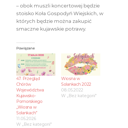
– obok muszli koncertowej będzie
stoisko Koła Gospodyń Wiejskich, w
których będzie można zakupić
smaczne kujawskie potrawy.
Powiązane
47. Przegląd
Wiosna w
Chórów
Solankach 2022
Województwa
08.05.2022
Kujawsko-
W „Bez kategorii"
Pomorskiego
„Wiosna w
Solankach”
11.05.2026
W „Bez kategorii"