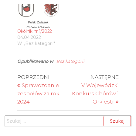
Okólnik nr 1/2022
04.04.2022
W „Bez kategorii"
Opublikowano w
Bez kategorii
Nawigacja
Poprzedni
Nastę
POPRZEDNI
NASTĘPNE
wpis
wpis
wpisu
Sprawozdanie
V Wojewódzki
zespołów za rok
Konkurs Chórów i
2024
Orkiestr
Szukaj: