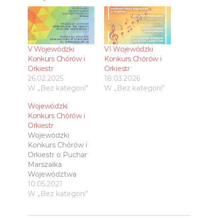
V Wojewódzki
VI Wojewódzki
Konkurs Chórów i
Konkurs Chórów i
Orkiestr
Orkiestr
26.02.2025
18.03.2026
W „Bez kategorii"
W „Bez kategorii"
Wojewódzki
Konkurs Chórów i
Orkiestr
Wojewódzki
Konkurs Chórów i
Orkiestr o Puchar
Marszałka
Województwa
Kujawsko-
10.05.2021
Pomorskiego
W „Bez kategorii"
odbędzie się
20.11.2021 r. w