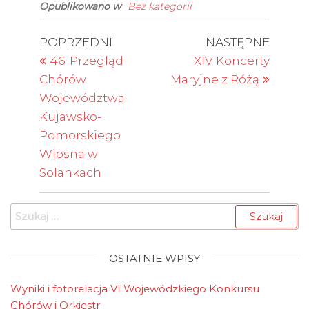
Opublikowano w
Bez kategorii
Toruniu w: Kościele
Parafii pw. Matki
Bożej Nieustającej
Nawigacja
Poprzedni
Nastę
POPRZEDNI
NASTĘPNE
Pomocy w Toruniu,
wpis
wpis
wpisu
46. Przegląd
XIV Koncerty
ul. Szczecińska 38 –
konkurs
Chórów
Maryjne z Różą
chórów;Zespole
Województwa
Szkół Muzycznych
Kujawsko-
im. Karola
Szymanowskiego
Pomorskiego
w Toruniu, ul. Szosa
Wiosna w
Chełmińska
Solankach
224/226 – konkurs
orkiestr. Wręczenie
dyplomów i nagród
Szukaj:
Konkursu Chórów…
OSTATNIE WPISY
Wyniki i fotorelacja VI Wojewódzkiego Konkursu
Chórów i Orkiestr