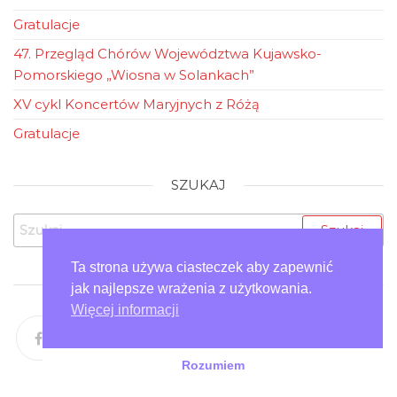
Gratulacje
47. Przegląd Chórów Województwa Kujawsko-
Pomorskiego „Wiosna w Solankach”
XV cykl Koncertów Maryjnych z Różą
Gratulacje
SZUKAJ
Szukaj:
Ta strona używa ciasteczek aby zapewnić
ZOBACZ NAS
jak najlepsze wrażenia z użytkowania.
Więcej informacji
Rozumiem