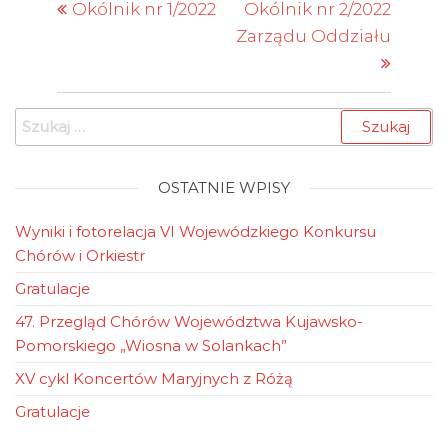
wpis
wpis
wpisu
Okólnik nr 1/2022
Okólnik nr 2/2022
możliwość
Zarządu Oddziału
rozśpiewania w
teatrze,- godz.…
Szukaj:
OSTATNIE WPISY
Wyniki i fotorelacja VI Wojewódzkiego Konkursu
Chórów i Orkiestr
Gratulacje
47. Przegląd Chórów Województwa Kujawsko-
Pomorskiego „Wiosna w Solankach”
XV cykl Koncertów Maryjnych z Różą
Gratulacje