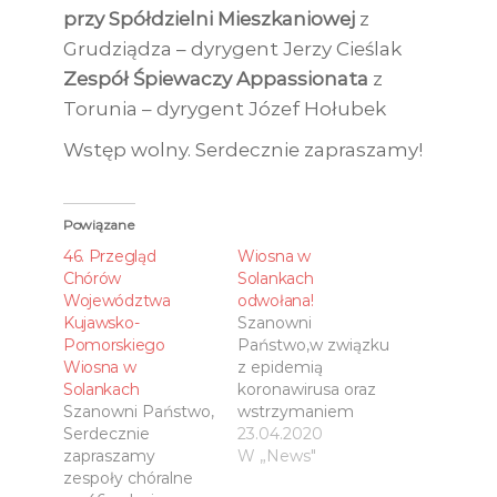
przy Spółdzielni Mieszkaniowej
z
Grudziądza – dyrygent Jerzy Cieślak
Zespół Śpiewaczy Appassionata
z
Torunia – dyrygent Józef Hołubek
Wstęp wolny. Serdecznie zapraszamy!
Powiązane
46. Przegląd
Wiosna w
Chórów
Solankach
Województwa
odwołana!
Kujawsko-
Szanowni
Pomorskiego
Państwo,w związku
Wiosna w
z epidemią
Solankach
koronawirusa oraz
Szanowni Państwo,
wstrzymaniem
Serdecznie
imprez decyzją
23.04.2020
zapraszamy
organizatorów
W „News"
zespoły chóralne
Wiosna w