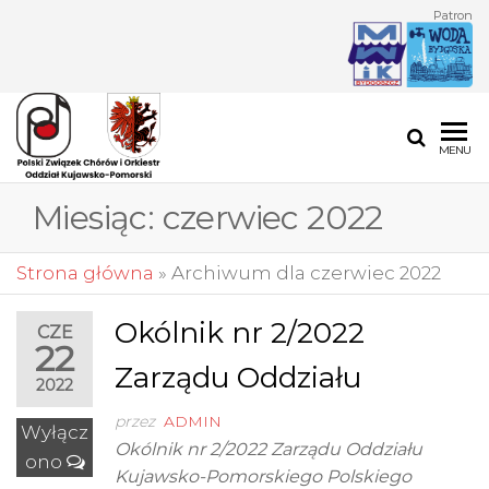
Przejdź
Patron
do
treści
POLSKI
Polski
MENU
Związek
ZWIĄZEK
Chórów i
Miesiąc:
czerwiec 2022
CHÓRÓW I
Orkiestr
Oddział
ORKIESTR
Kujawsko-
Strona główna
»
Archiwum dla czerwiec 2022
ODDZIAŁ
Pomorski
KUJAWSKO-
Okólnik nr 2/2022
CZE
22
POMORSKI
Zarządu Oddziału
2022
przez
ADMIN
Wyłącz
Okólnik nr 2/2022 Zarządu Oddziału
ono
Kujawsko-Pomorskiego Polskiego