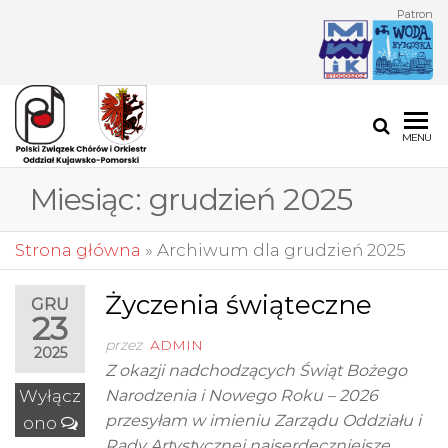
Przejdź
Patron
do
treści
POLSKI
Polski
MENU
Związek
ZWIĄZEK
Chórów i
Miesiąc:
grudzień 2025
CHÓRÓW I
Orkiestr
Oddział
ORKIESTR
Kujawsko-
Strona główna
»
Archiwum dla grudzień 2025
ODDZIAŁ
Pomorski
KUJAWSKO-
Życzenia świąteczne
GRU
23
POMORSKI
przez
ADMIN
2025
Z okazji nadchodzących Świąt Bożego
Wyłącz
Narodzenia i Nowego Roku – 2026
przesyłam w imieniu Zarządu Oddziału i
ono
Rady Artystycznej najserdeczniejsze