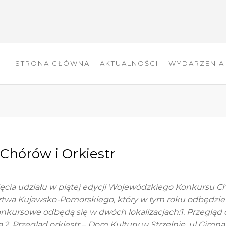
STRONA GŁÓWNA
AKTUALNOŚCI
WYDARZENIA
Chórów i Orkiestr
cia udziału w piątej edycji Wojewódzkiego Konkursu C
ztwa Kujawsko-Pomorskiego, który w tym roku odbędzie 
 konkursowe odbędą się w dwóch lokalizacjach:1. Przegląd
ha,2. Przegląd orkiestr – Dom Kultury w Strzelnie, ul Gimna