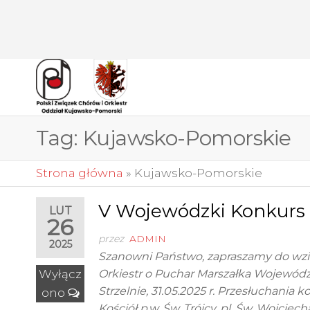
Przejdź
do
treści
POLSKI
Polski
Związek
ZWIĄZEK
Chórów i
Tag:
Kujawsko-Pomorskie
CHÓRÓW I
Orkiestr
Oddział
ORKIESTR
Kujawsko-
Strona główna
»
Kujawsko-Pomorskie
ODDZIAŁ
Pomorski
KUJAWSKO-
V Wojewódzki Konkurs 
LUT
26
POMORSKI
przez
ADMIN
2025
Szanowni Państwo, zapraszamy do wzię
Wyłącz
Orkiestr o Puchar Marszałka Wojewód
Strzelnie, 31.05.2025 r. Przesłuchania
ono
Kościół p.w. Św. Trójcy, pl. Św. Wojciec