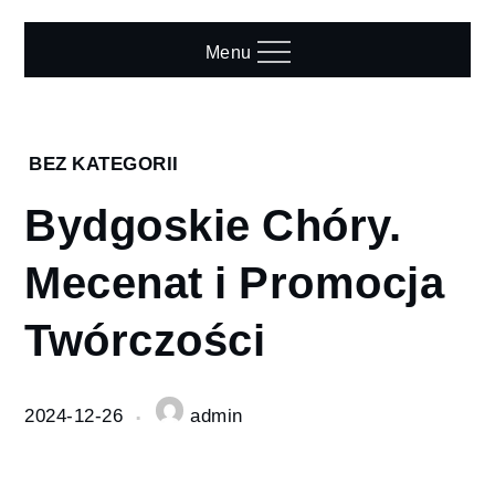
Skip
to
Menu
content
Home
BEZ KATEGORII
2024
Bydgoskie Chóry.
grudzień
26
Mecenat i Promocja
Bydgoskie
Chóry.
Twórczości
Mecenat i
Promocja
Twórczości
2024-12-26
admin