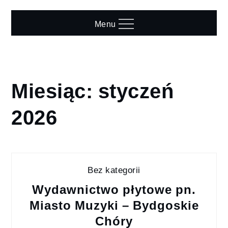
Skip
to
Menu
content
Miesiąc:
styczeń
Home
2026
2026
styczeń
Bez kategorii
Wydawnictwo płytowe pn.
Miasto Muzyki – Bydgoskie
Chóry