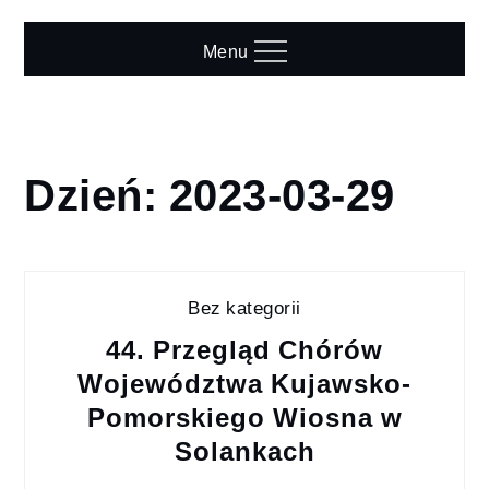
Skip
to
Menu
content
Dzień:
2023-03-29
Home
2023
marzec
29
Bez kategorii
44. Przegląd Chórów
Województwa Kujawsko-
Pomorskiego Wiosna w
Solankach