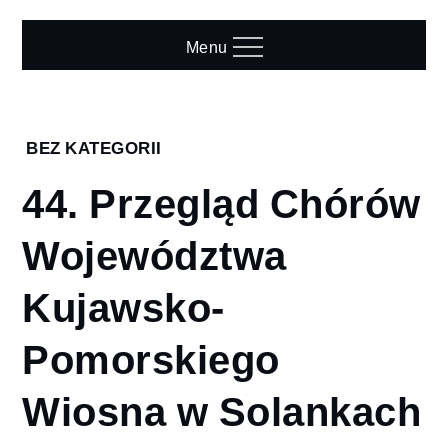
Skip
to
Menu
content
Home
BEZ KATEGORII
2023
44. Przegląd Chórów
marzec
29
Województwa
44. Przegląd
Chórów
Kujawsko-
Województwa
Kujawsko-
Pomorskiego
Pomorskiego
Wiosna w
Wiosna w Solankach
Solankach