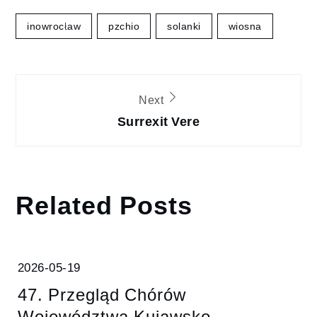
inowrocław
pzchio
solanki
wiosna
Nawigacja
Next
wpisu
Surrexit Vere
Related Posts
2026-05-19
47. Przegląd Chórów
Województwa Kujawsko-