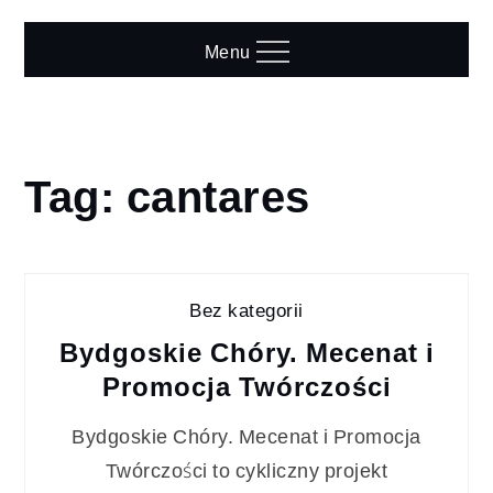
Skip
to
Menu
content
Tag:
cantares
Home
Blog
cantares
Bez kategorii
Bydgoskie Chóry. Mecenat i
Promocja Twórczości
Bydgoskie Chóry. Mecenat i Promocja
Twórczości to cykliczny projekt