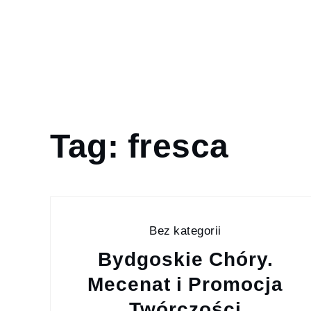
Skip
to
content
Tag:
fresca
Home
Blog
fresca
Bez kategorii
Bydgoskie Chóry.
Mecenat i Promocja
Twórczości